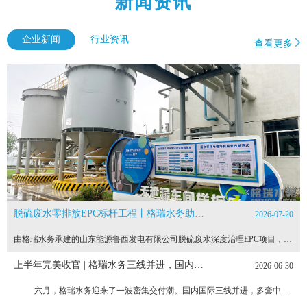
新闻资讯
企业新闻
行业资讯
查看更多
脱硫废水零排放EPC标杆工程丨格瑞水务助力山东能源集团鲁西发电厂废水零排与循环利用
2026-07-20
由格瑞水务承建的山东能源鲁西发电有限公司脱硫废水深度治理EPC项目，日前已圆满完成安装调试工作，进入性能考核阶段。该项目采用“预澄清+三效闪蒸”组合工艺，旨在彻底解决脱硫废水外排问题，实现全厂废水零排放目标。破解高悬浮物难题，工艺设计有的放矢脱硫废水来水为废水旋流器溢流水，悬浮物浓度波动大，最高可达50000mg/L。针对这一挑战，格瑞水务在系统前端增设了脱硫废水预澄清系统，通过重力沉降与絮凝反应
上半年完美收官 | 格瑞水务三线并进，国内国际齐发力
2026-06-30
六月，格瑞水务迎来了一波密集交付潮。国内国际三线并进，多套中水回用系统、污水处理成套设备接连发出，与此同时，出口刚果、津巴布韦、印尼的数车设备也顺利启运，发往港口。国内线上，重点服务煤炭、钢铁、化工、能源新材料等行业的中水回用与污水处理系统成套设备成功交付，工艺覆盖超滤、反渗透、浓水回收等核心环节，致力于将工业废水“变废为宝”。国际线上更是好消息不断。刚果石油开采单位的循环水旁滤及脱盐水设备、津巴