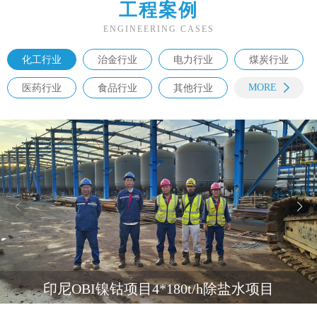
工程案例
ENGINEERING CASES
化工行业
治金行业
电力行业
煤炭行业
MORE
医药行业
食品行业
其他行业
印尼OBI镍钴项目4*180t/h除盐水项目