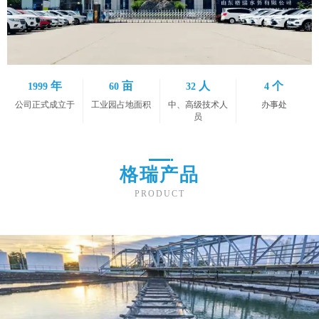
年
亩
人
个
1999
60
32
4
公司正式成立于
工业园占地面积
中、高级技术人
办事处
员
格瑞产品
PRODUCT