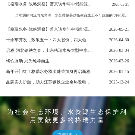
【格瑞水务·战略洞察】普京访华与中俄能源合作深化：水处理行业的战略机遇
2026-05-21
当能源的河流向东奔涌，水处理便是这条生命线上不可或缺的“净化器”。2026年5月，全球外交的聚光灯罕见地两度聚焦北京。美国总统特朗普的“空军一号”刚刚离去，俄罗斯总统普京的专机已于5月19日平稳降落。这是普京任内第25次到访中国，恰逢《中俄睦邻友好合作条约》签署25周年、中俄全面战略协作伙伴关系建立30周年三大历史节点叠加。普京带来了堪称“超豪华”的随行阵容——5位副总理、8位核心部长，以及俄罗斯
【格瑞水务·战略洞察】普京访华与中俄能源合作深化：水处理行业的战略机遇
2026-05-21
十余车齐发，致敬五一：四大省份，四大领域，我们负重前行
2026-04-30
启程·河北钢铁之春：山东格瑞水务大型中水回用成套设备成功交付！
2026-03-04
钢铁脉动 只为纯净而生
2026-02-26
新年开门红！格瑞水务双项殊荣加身再启新程
2026-01-15
品牌实力护航，助力江苏钢铁企业余热发电项目-大型除盐水系统发货
2025-12-24
为社会生态环境、水资源生态保护利
用贡献更多的格瑞力量
立即咨询